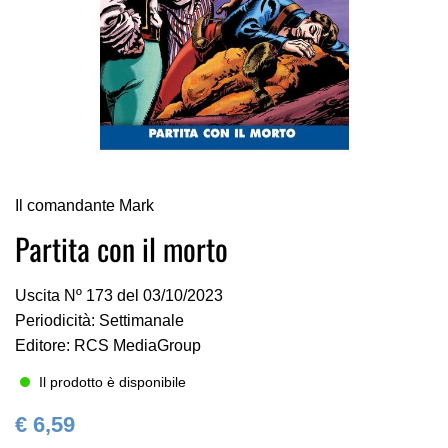
Vai
Il comandante Mark
all'inizio
della
Partita con il morto
galleria
di
Uscita Nº 173 del 03/10/2023
immagini
Periodicità: Settimanale
Editore: RCS MediaGroup
Il prodotto è disponibile
€ 6,59