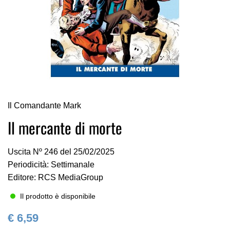
Vai
Il Comandante Mark
all'inizio
della
Il mercante di morte
galleria
di
Uscita Nº 246 del 25/02/2025
immagini
Periodicità: Settimanale
Editore: RCS MediaGroup
Il prodotto è disponibile
€ 6,59