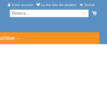
Il mio account
La mia lista dei desideri
Accedi
Carrel
Cerca
Cerca
UOTIDIANI