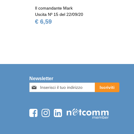
Il comandante Mark
Il 
Uscita Nº 15 del 22/09/20
Usc
€ 6,59
€ 
Newsletter
Iscriviti
Iscriviti
alla
nostra
Newsletter: