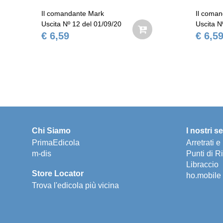
Il comandante Mark
Il coma
Uscita Nº 12 del 01/09/20
Uscita N
€ 6,59
€ 6,5
Chi Siamo
I nostri se
PrimaEdicola
Arretrati 
m-dis
Punti di Ri
Libraccio
Store Locator
ho.mobile
Trova l'edicola più vicina