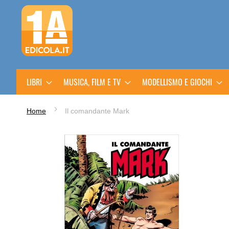
Salta
al
contenuto
LIBRI
MUSICA, FILM E TV
MODELLISMO E GIOCHI
Home
Il comandante Mark
Vai
alla
fine
della
galleria
di
immagini