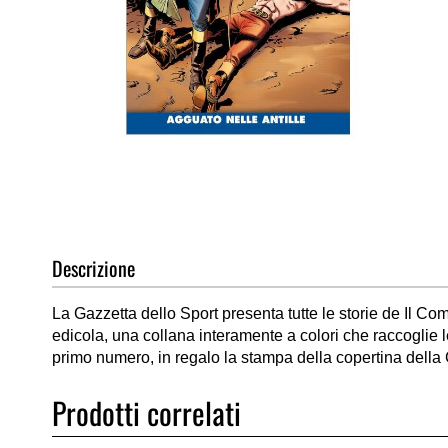
Vai
all'inizio
della
galleria
di
Descrizione
immagini
La Gazzetta dello Sport presenta tutte le storie de Il Co
edicola, una collana interamente a colori che raccoglie le
primo numero, in regalo la stampa della copertina della
Prodotti correlati