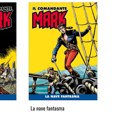
La nave fantasma
L'