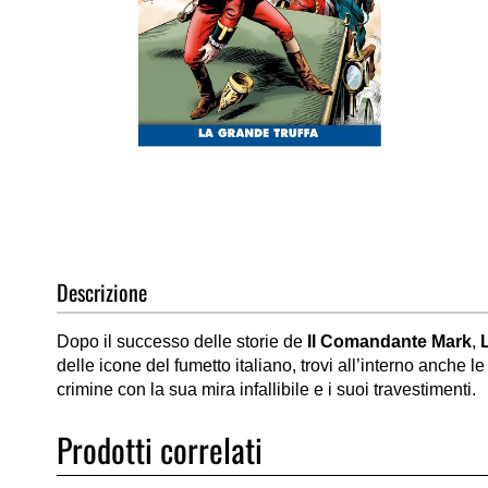
Vai
all'inizio
della
galleria
di
Descrizione
immagini
Dopo il successo delle storie de
Il Comandante Mark
,
delle icone del fumetto italiano, trovi all’interno anche le
crimine con la sua mira infallibile e i suoi travestimenti.
Prodotti correlati