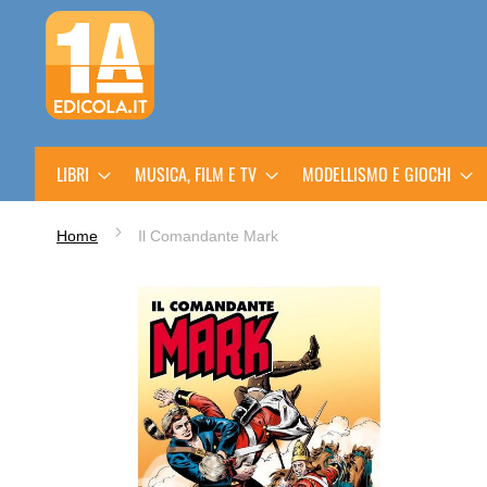
Salta
al
contenuto
LIBRI
MUSICA, FILM E TV
MODELLISMO E GIOCHI
Home
Il Comandante Mark
Vai
alla
fine
della
galleria
di
immagini