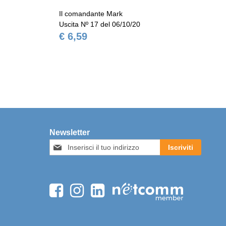
Il comandante Mark
Il 
Uscita Nº 17 del 06/10/20
Usc
€ 6,59
€ 
Newsletter
Iscriviti
Iscriviti
alla
nostra
Newsletter: