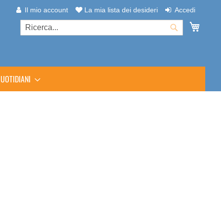
Il mio account
La mia lista dei desideri
Accedi
Carrel
Cerca
Cerca
UOTIDIANI