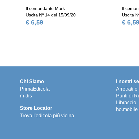
Il comandante Mark
Il coma
Uscita Nº 14 del 15/09/20
Uscita N
€ 6,59
€ 6,5
Chi Siamo
I nostri se
PrimaEdicola
Arretrati 
m-dis
Punti di Ri
Libraccio
Store Locator
ho.mobile
Trova l'edicola più vicina