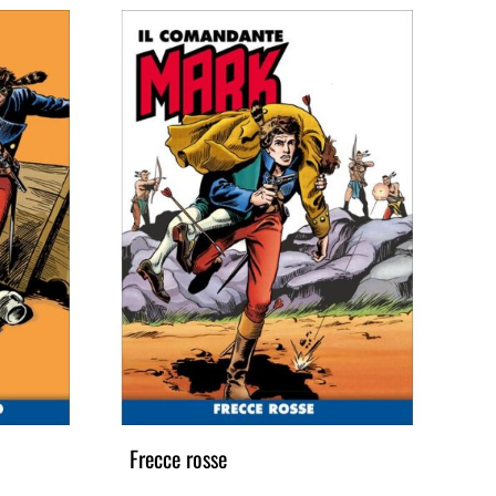
Frecce rosse
I v