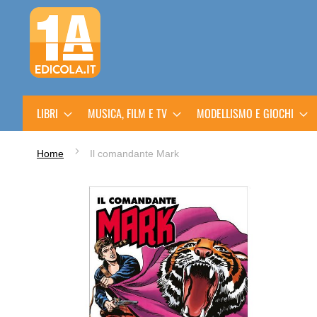
Salta
al
contenuto
LIBRI
MUSICA, FILM E TV
MODELLISMO E GIOCHI
Home
Il comandante Mark
Vai
alla
fine
della
galleria
di
immagini