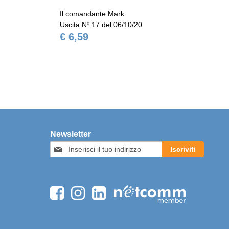
Il comandante Mark
Il 
Uscita Nº 17 del 06/10/20
Usc
€ 6,59
€ 
Newsletter
Iscriviti
Iscriviti
alla
nostra
Newsletter: