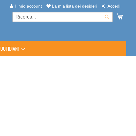
Il mio account
La mia lista dei desideri
Accedi
Carrel
Cerca
Cerca
UOTIDIANI