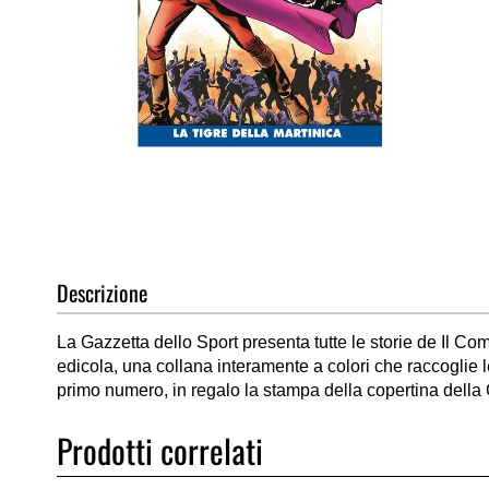
Vai
all'inizio
della
galleria
di
Descrizione
immagini
La Gazzetta dello Sport presenta tutte le storie de Il Co
edicola, una collana interamente a colori che raccoglie le
primo numero, in regalo la stampa della copertina della
Prodotti correlati