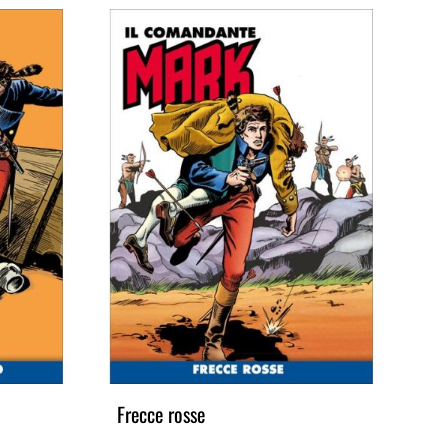
Frecce rosse
I v