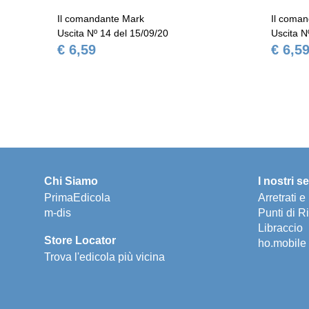
Il comandante Mark
Il coma
Uscita Nº 14 del 15/09/20
Uscita N
€ 6,59
€ 6,5
Chi Siamo
I nostri se
PrimaEdicola
Arretrati 
m-dis
Punti di Ri
Libraccio
Store Locator
ho.mobile
Trova l'edicola più vicina