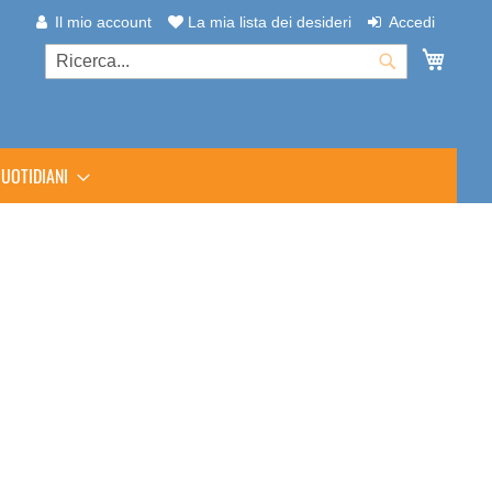
Il mio account
La mia lista dei desideri
Accedi
Carrel
Cerca
Cerca
UOTIDIANI