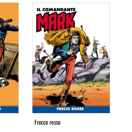
Frecce rosse
I v