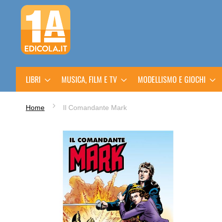
Salta
al
contenuto
LIBRI
MUSICA, FILM E TV
MODELLISMO E GIOCHI
Home
Il Comandante Mark
Vai
alla
fine
della
galleria
di
immagini