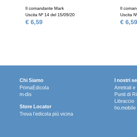
Il comandante Mark
Il coma
Uscita Nº 14 del 15/09/20
Uscita N
€ 6,59
€ 6,5
Chi Siamo
I nostri se
PrimaEdicola
Arretrati 
m-dis
Punti di Ri
Libraccio
Store Locator
ho.mobile
Trova l'edicola più vicina