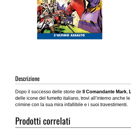
Vai
all'inizio
della
galleria
di
Descrizione
immagini
Dopo il successo delle storie de
Il Comandante Mark
,
delle icone del fumetto italiano, trovi all’interno anche le
crimine con la sua mira infallibile e i suoi travestimenti.
Prodotti correlati