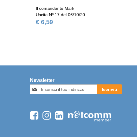
Il comandante Mark
Il 
Uscita Nº 17 del 06/10/20
Usc
€ 6,59
€ 
Newsletter
Iscriviti
Iscriviti
alla
nostra
Newsletter: