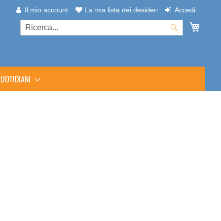
Il mio account
La mia lista dei desideri
Accedi
Carrel
Cerca
Cerca
UOTIDIANI