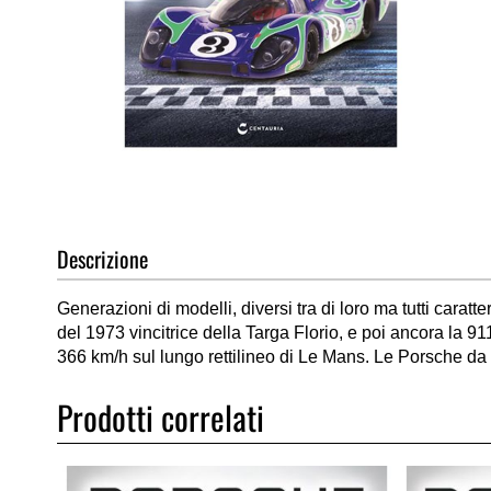
Vai
all'inizio
della
Descrizione
galleria
di
Generazioni di modelli, diversi tra di loro ma tutti car
immagini
del 1973 vincitrice della Targa Florio, e poi ancora la 9
366 km/h sul lungo rettilineo di Le Mans. Le Porsche da c
Prodotti correlati