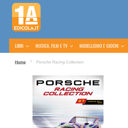
Salta
al
contenuto
LIBRI
MUSICA, FILM E TV
MODELLISMO E GIOCHI
Home
Porsche Racing Collection
Vai
alla
fine
della
galleria
di
immagini