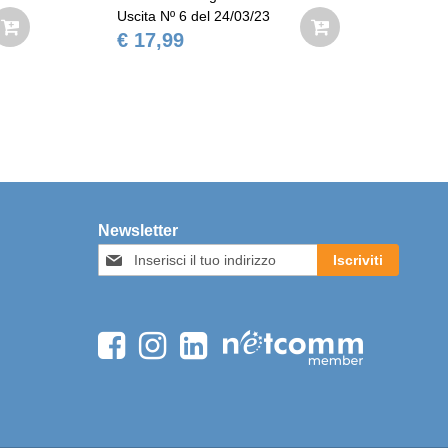
Uscita Nº 6 del 24/03/23
Usc
€ 17,99
€ 
Newsletter
Iscriviti
Iscriviti
alla
nostra
Newsletter: