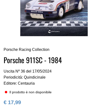
Vai
Porsche Racing Collection
all'inizio
della
Porsche 911SC - 1984
galleria
di
Uscita Nº 36 del 17/05/2024
immagini
Periodicità: Quindicinale
Editore: Centauria
Il prodotto è non disponibile
€ 17,99