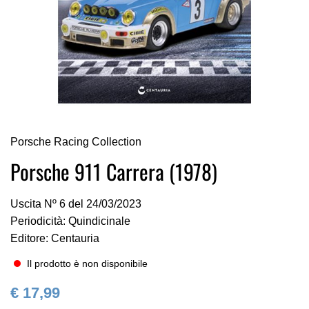
Vai
Porsche Racing Collection
all'inizio
della
Porsche 911 Carrera (1978)
galleria
di
Uscita Nº 6 del 24/03/2023
immagini
Periodicità: Quindicinale
Editore: Centauria
Il prodotto è non disponibile
€ 17,99