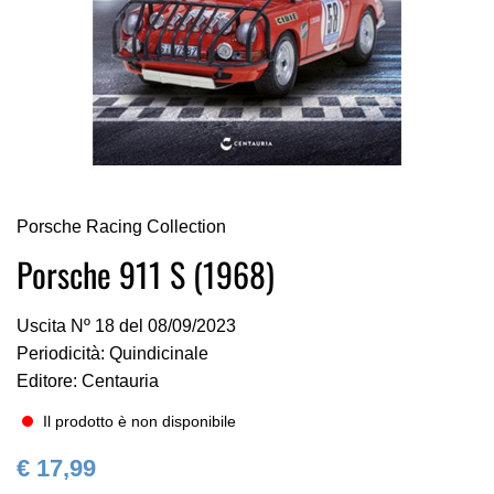
Vai
Porsche Racing Collection
all'inizio
della
Porsche 911 S (1968)
galleria
di
Uscita Nº 18 del 08/09/2023
immagini
Periodicità: Quindicinale
Editore: Centauria
Il prodotto è non disponibile
€ 17,99