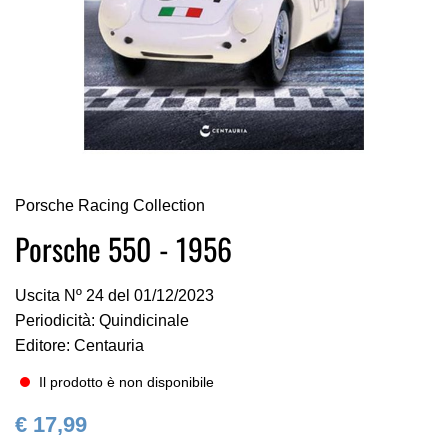
Vai
Porsche Racing Collection
all'inizio
della
Porsche 550 - 1956
galleria
di
Uscita Nº 24 del 01/12/2023
immagini
Periodicità: Quindicinale
Editore: Centauria
Il prodotto è non disponibile
€ 17,99