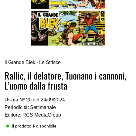
Vai
Il Grande Blek - Le Strisce
all'inizio
della
Rallic, il delatore, Tuonano i cannoni,
galleria
L’uomo dalla frusta
di
immagini
Uscita Nº 20 del 24/09/2024
Periodicità: Settimanale
Editore: RCS MediaGroup
Il prodotto è disponibile