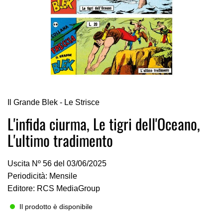
Vai
Il Grande Blek - Le Strisce
all'inizio
della
L'infida ciurma, Le tigri dell'Oceano,
galleria
L'ultimo tradimento
di
immagini
Uscita Nº 56 del 03/06/2025
Periodicità: Mensile
Editore: RCS MediaGroup
Il prodotto è disponibile