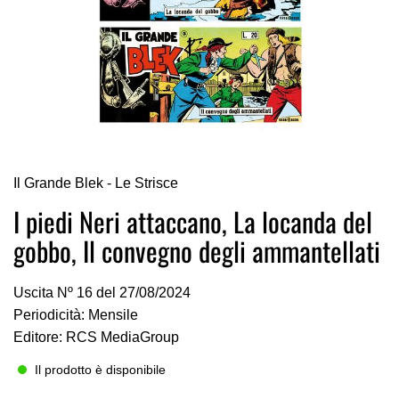
Vai
Il Grande Blek - Le Strisce
all'inizio
della
I piedi Neri attaccano, La locanda del
galleria
gobbo, Il convegno degli ammantellati
di
immagini
Uscita Nº 16 del 27/08/2024
Periodicità: Mensile
Editore: RCS MediaGroup
Il prodotto è disponibile