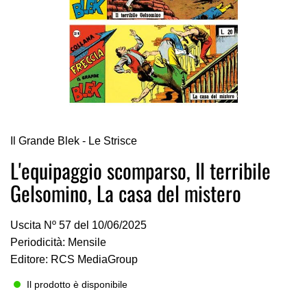
Vai
Il Grande Blek - Le Strisce
all'inizio
della
L'equipaggio scomparso, Il terribile
galleria
Gelsomino, La casa del mistero
di
immagini
Uscita Nº 57 del 10/06/2025
Periodicità: Mensile
Editore: RCS MediaGroup
Il prodotto è disponibile