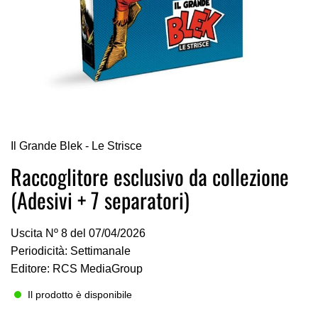
Vai
Il Grande Blek - Le Strisce
all'inizio
della
Raccoglitore esclusivo da collezione
galleria
(Adesivi + 7 separatori)
di
immagini
Uscita Nº 8 del 07/04/2026
Periodicità: Settimanale
Editore: RCS MediaGroup
Il prodotto è disponibile