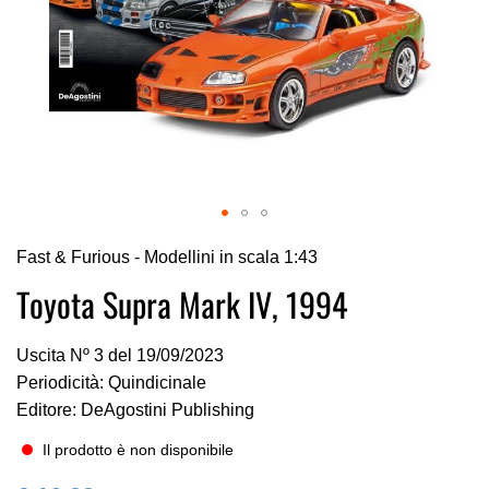
Vai
Fast & Furious - Modellini in scala 1:43
all'inizio
della
Toyota Supra Mark IV, 1994
galleria
di
Uscita Nº 3 del 19/09/2023
immagini
Periodicità: Quindicinale
Editore: DeAgostini Publishing
Il prodotto è non disponibile