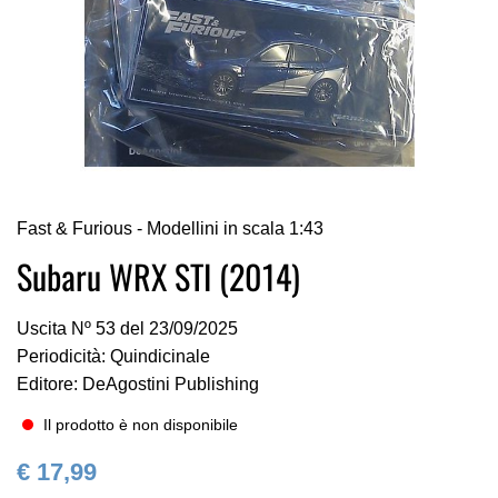
Vai
Fast & Furious - Modellini in scala 1:43
all'inizio
della
Subaru WRX STI (2014)
galleria
di
Uscita Nº 53 del 23/09/2025
immagini
Periodicità: Quindicinale
Editore: DeAgostini Publishing
Il prodotto è non disponibile
€ 17,99