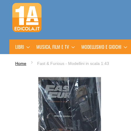
Salta
al
contenuto
LIBRI
MUSICA, FILM E TV
MODELLISMO E GIOCHI
Home
Fast & Furious - Modellini in scala 1:43
Vai
alla
fine
della
galleria
di
immagini