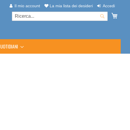
Il mio account
La mia lista dei desideri
Accedi
Carrel
Cerca
Cerca
UOTIDIANI