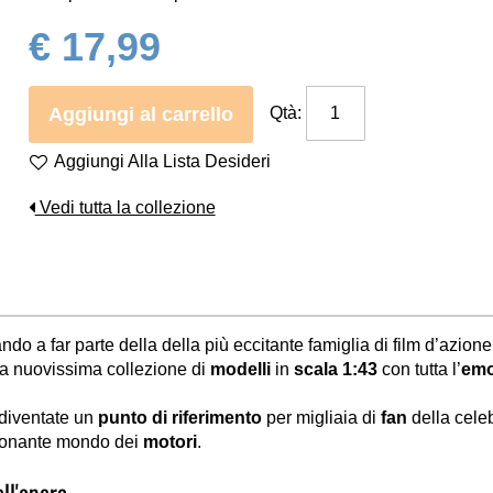
€ 17,99
Aggiungi al carrello
Qtà:
Aggiungi Alla Lista Desideri
Vedi tutta la collezione
ndo a far parte della della più eccitante famiglia di film d’azione
a nuovissima collezione di
modelli
in
scala 1:43
con tutta l’
emo
diventate un
punto di riferimento
per migliaia di
fan
della celeb
zionante mondo dei
motori
.
ell'opera