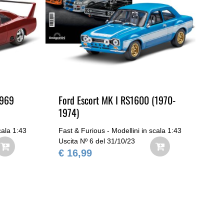
1969
Ford Escort MK I RS1600 (1970-
Fo
1974)
cala 1:43
Fast & Furious - Modellini in scala 1:43
Fas
Uscita Nº 6 del 31/10/23
Usc
€ 16,99
€ 