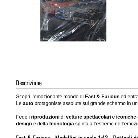
Vai
all'inizio
della
galleria
di
Descrizione
immagini
Scopri l’emozionante mondo di
Fast & Furious
ed entra
Le
auto
protagoniste assolute sul grande schermo in un
Fedeli
riproduzioni
di
vetture spettacolari
e
iconiche
design
e della
tecnologia
spinta all’estremo nell’emo
Fast & Furious - Modellini in scala 1:43 - Dettagli d