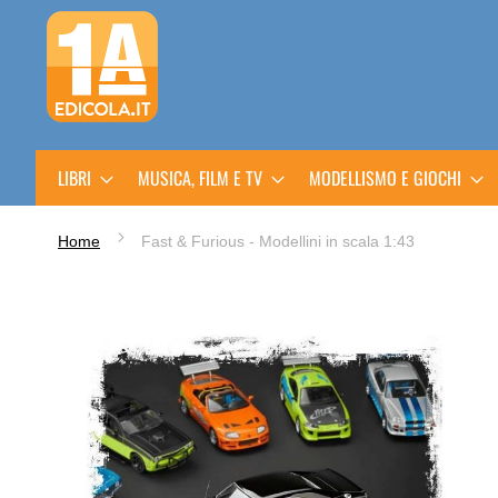
Salta
al
contenuto
LIBRI
MUSICA, FILM E TV
MODELLISMO E GIOCHI
Home
Fast & Furious - Modellini in scala 1:43
Vai
alla
fine
della
galleria
di
immagini