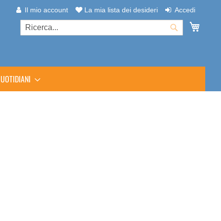
Il mio account
La mia lista dei desideri
Accedi
Carrel
Cerca
Cerca
UOTIDIANI