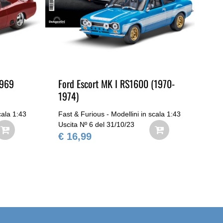
1969
Ford Escort MK I RS1600 (1970-
Fo
1974)
cala 1:43
Fast & Furious - Modellini in scala 1:43
Fas
Uscita Nº 6 del 31/10/23
Usc
€ 16,99
€ 