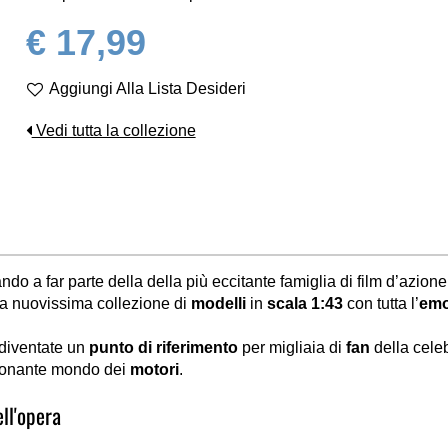
€ 17,99
Aggiungi Alla Lista Desideri
Vedi tutta la collezione
ndo a far parte della della più eccitante famiglia di film d’azione
a nuovissima collezione di
modelli
in
scala 1:43
con tutta l’
emo
diventate un
punto di riferimento
per migliaia di
fan
della celeb
zionante mondo dei
motori
.
ell'opera