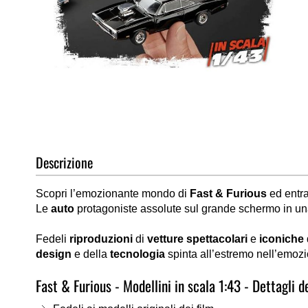
Vai
all'inizio
della
Descrizione
galleria
di
Scopri l’emozionante mondo di
Fast & Furious
ed entra
immagini
Le
auto
protagoniste assolute sul grande schermo in un
Fedeli
riproduzioni
di
vetture spettacolari
e
iconiche
design
e della
tecnologia
spinta all’estremo nell’emo
Fast & Furious - Modellini in scala 1:43 - Dettagli d