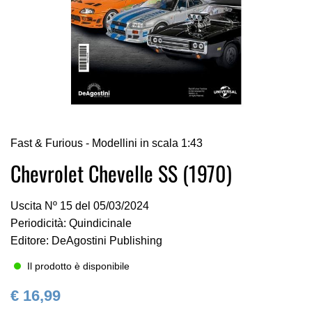
Vai
Fast & Furious - Modellini in scala 1:43
all'inizio
della
Chevrolet Chevelle SS (1970)
galleria
di
Uscita Nº 15 del 05/03/2024
immagini
Periodicità: Quindicinale
Editore: DeAgostini Publishing
Il prodotto è disponibile
€ 16,99