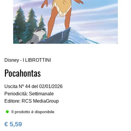
Vai
Disney - I LIBROTTINI
all'inizio
della
Pocahontas
galleria
di
Uscita Nº 44 del 02/01/2026
immagini
Periodicità: Settimanale
Editore: RCS MediaGroup
Il prodotto è disponibile
€ 5,59