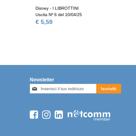
Disney - I LIBROTTINI
Dis
Uscita Nº 6 del 10/04/25
Usc
€ 5,59
€ 
Newsletter
Iscriviti
Iscriviti
alla
nostra
Newsletter: