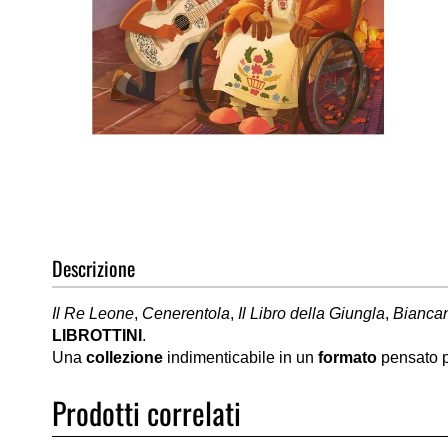
Vai
all'inizio
della
galleria
di
Descrizione
immagini
Il Re Leone
,
Cenerentola
,
Il Libro della Giungla
,
Biancan
LIBROTTINI
.
Una
collezione
indimenticabile in un
formato
pensato p
Prodotti correlati