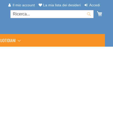
Il mio account
La mia lista dei desideri
Accedi
Carrel
Cerca
Cerca
UOTIDIANI