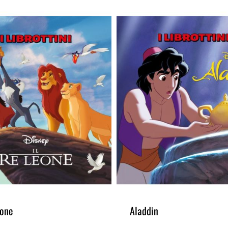
eone
Aladdin