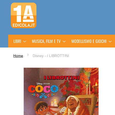
Salta
al
contenuto
LIBRI
MUSICA, FILM E TV
MODELLISMO E GIOCHI
Home
Disney - I LIBROTTINI
Vai
alla
fine
della
galleria
di
immagini