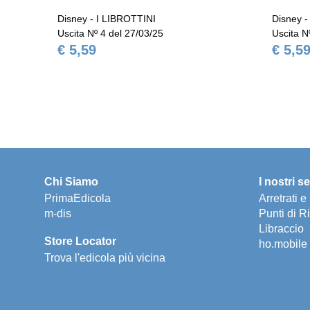
Disney - I LIBROTTINI
Disney -
Uscita Nº 4 del 27/03/25
Uscita N
€ 5,59
€ 5,5
Chi Siamo
I nostri se
PrimaEdicola
Arretrati 
m-dis
Punti di Ri
Libraccio
Store Locator
ho.mobile
Trova l'edicola più vicina