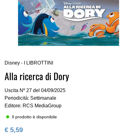
Vai
Disney - I LIBROTTINI
all'inizio
della
Alla ricerca di Dory
galleria
di
Uscita Nº 27 del 04/09/2025
immagini
Periodicità: Settimanale
Editore: RCS MediaGroup
Il prodotto è disponibile
€ 5,59