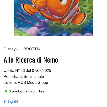
Vai
Disney - I LIBROTTINI
all'inizio
della
Alla Ricerca di Nemo
galleria
di
Uscita Nº 23 del 07/08/2025
immagini
Periodicità: Settimanale
Editore: RCS MediaGroup
Il prodotto è disponibile
€ 5,59