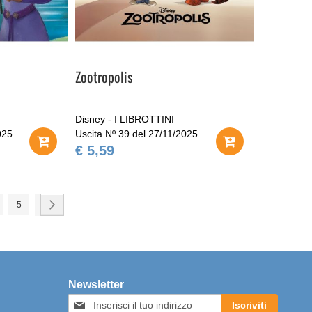
Zootropolis
Disney - I LIBROTTINI
025
Uscita Nº 39 del 27/11/2025
€ 5,59
ndo la pagina
gina
Pagina
Pagina
Avanti
5
Newsletter
Iscriviti
Iscriviti