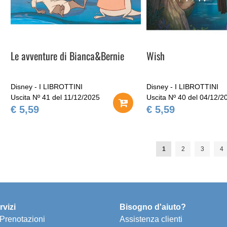
Le avventure di Bianca&Bernie
Wish
Disney - I LIBROTTINI
Disney - I LIBROTTINI
Uscita Nº 41 del 11/12/2025
Uscita Nº 40 del 04/12/2
€ 5,59
€ 5,59
Pagina
Attualmente stai legge
Pagina
Pagina
Pa
1
2
3
4
rvizi
Bisogno d'aiuto?
e Prenotazioni
Assistenza clienti