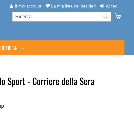
Il mio account
La mia lista dei desideri
Accedi
Carrel
Cerca
Cerca
UOTIDIANI
lo Sport - Corriere della Sera
up