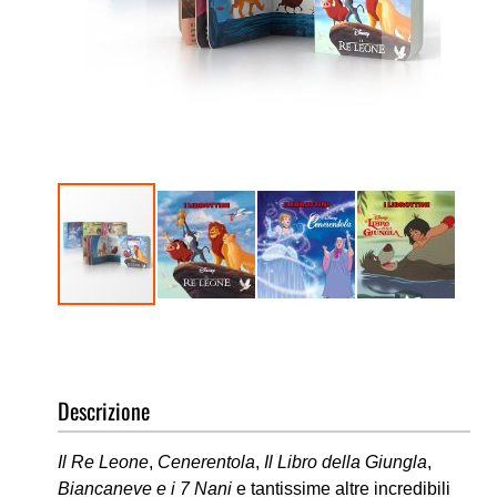
Vai
all'inizio
della
galleria
Descrizione
di
immagini
Il Re Leone
,
Cenerentola
,
Il Libro della Giungla
,
Biancaneve e i 7 Nani
e tantissime altre incredibili