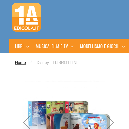
Salta
al
contenuto
LIBRI
MUSICA, FILM E TV
MODELLISMO E GIOCHI
Home
Disney - I LIBROTTINI
Vai
alla
fine
della
galleria
di
immagini