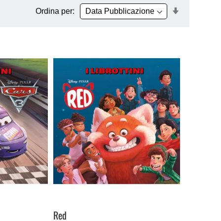
Imposta
Ordina per:
la
direzione
crescente
Red