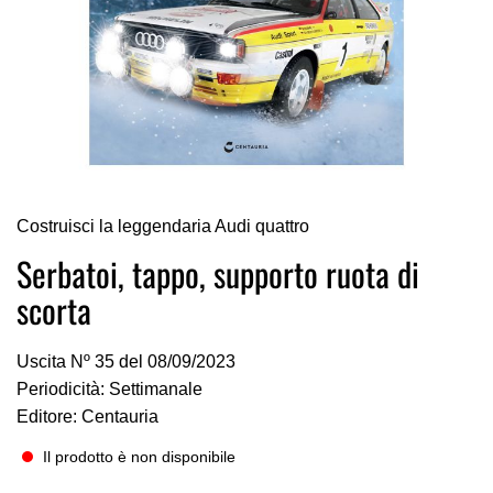
Vai
Costruisci la leggendaria Audi quattro
all'inizio
della
Serbatoi, tappo, supporto ruota di
galleria
scorta
di
immagini
Uscita Nº 35 del 08/09/2023
Periodicità: Settimanale
Editore: Centauria
Il prodotto è non disponibile