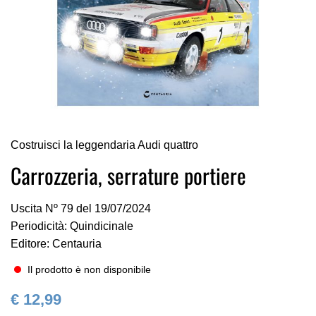
Vai
Costruisci la leggendaria Audi quattro
all'inizio
della
Carrozzeria, serrature portiere
galleria
di
Uscita Nº 79 del 19/07/2024
immagini
Periodicità: Quindicinale
Editore: Centauria
Il prodotto è non disponibile
€ 12,99