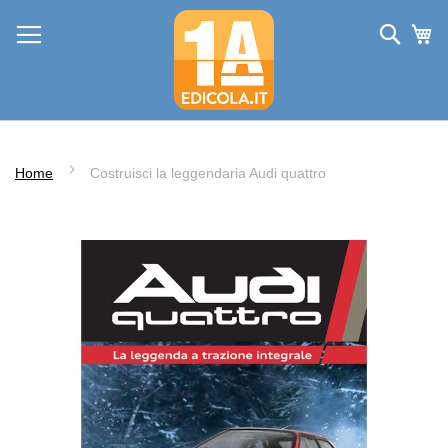
Salta
Cerc
Ca
al
contenuto
Home
Costruisci la leggendaria Audi quattro
Vai
alla
fine
della
galleria
di
immagini