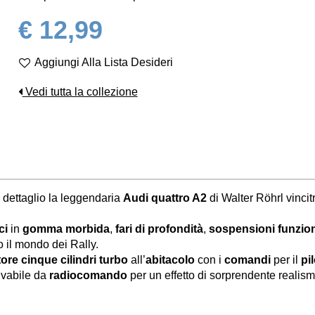
€ 12,99
Aggiungi Alla Lista Desideri
Vedi tutta la collezione
 dettaglio la leggendaria
Audi quattro A2
di Walter Röhrl vincit
ci
in
gomma morbida
,
fari di profondità
,
sospensioni funzio
o il mondo dei Rally.
ore cinque cilindri turbo
all’
abitacolo
con i
comandi
per il
pi
ivabile da
radiocomando
per un effetto di sorprendente realism