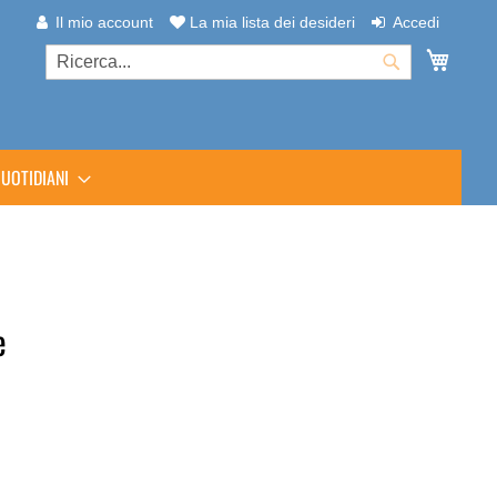
Il mio account
La mia lista dei desideri
Accedi
Carrel
Cerca
Cerca
UOTIDIANI
e