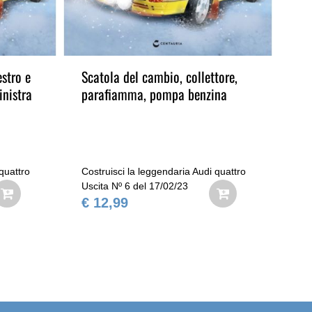
stro e
Scatola del cambio, collettore,
Fil
inistra
parafiamma, pompa benzina
sup
co
quattro
Costruisci la leggendaria Audi quattro
Cos
Uscita Nº 6 del 17/02/23
Usc
€ 12,99
€ 