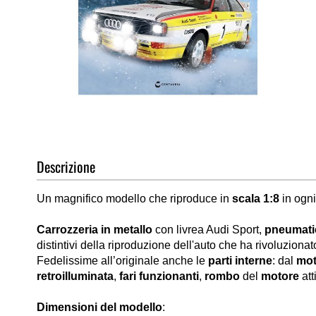
Vai
all'inizio
della
Descrizione
galleria
di
Un magnifico modello che riproduce in
scala 1:8
in ogni
immagini
Carrozzeria in metallo
con livrea Audi Sport,
pneumati
distintivi della riproduzione dell'auto che ha rivoluzionat
Fedelissime all’originale anche le
parti interne
: dal
mot
retroilluminata
,
fari funzionanti
,
rombo
del
motore
att
Dimensioni del modello
: