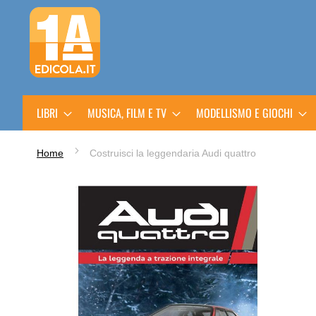
Salta
al
contenuto
LIBRI
MUSICA, FILM E TV
MODELLISMO E GIOCHI
Home
Costruisci la leggendaria Audi quattro
Vai
alla
fine
della
galleria
di
immagini