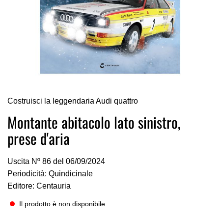
Vai
Costruisci la leggendaria Audi quattro
all'inizio
della
Montante abitacolo lato sinistro,
galleria
prese d'aria
di
immagini
Uscita Nº 86 del 06/09/2024
Periodicità: Quindicinale
Editore: Centauria
Il prodotto è non disponibile