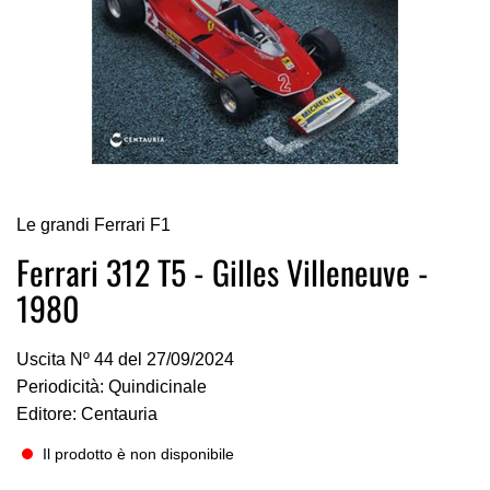
Vai
Le grandi Ferrari F1
all'inizio
della
Ferrari 312 T5 - Gilles Villeneuve -
galleria
1980
di
immagini
Uscita Nº 44 del 27/09/2024
Periodicità: Quindicinale
Editore: Centauria
Il prodotto è non disponibile