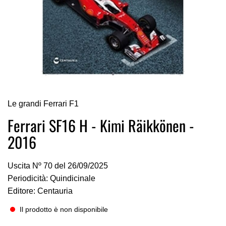
Vai
Le grandi Ferrari F1
all'inizio
della
Ferrari SF16 H - Kimi Räikkönen -
galleria
2016
di
immagini
Uscita Nº 70 del 26/09/2025
Periodicità: Quindicinale
Editore: Centauria
Il prodotto è non disponibile