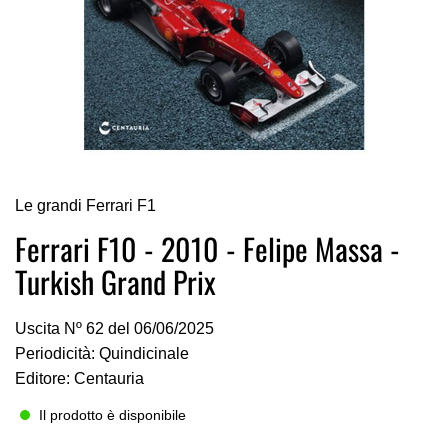
Vai
Le grandi Ferrari F1
all'inizio
della
Ferrari F10 - 2010 - Felipe Massa -
galleria
Turkish Grand Prix
di
immagini
Uscita Nº 62 del 06/06/2025
Periodicità: Quindicinale
Editore: Centauria
Il prodotto è disponibile