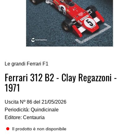
Vai
Le grandi Ferrari F1
all'inizio
della
Ferrari 312 B2 - Clay Regazzoni -
galleria
1971
di
immagini
Uscita Nº 86 del 21/05/2026
Periodicità: Quindicinale
Editore: Centauria
Il prodotto è non disponibile