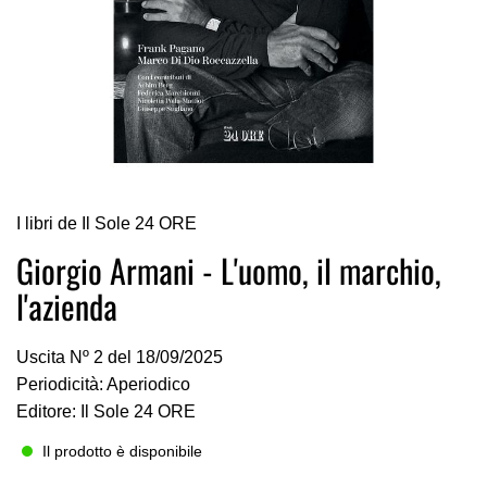
Vai
I libri de Il Sole 24 ORE
all'inizio
della
Giorgio Armani - L'uomo, il marchio,
galleria
l'azienda
di
immagini
Uscita Nº 2 del 18/09/2025
Periodicità: Aperiodico
Editore: Il Sole 24 ORE
Il prodotto è disponibile