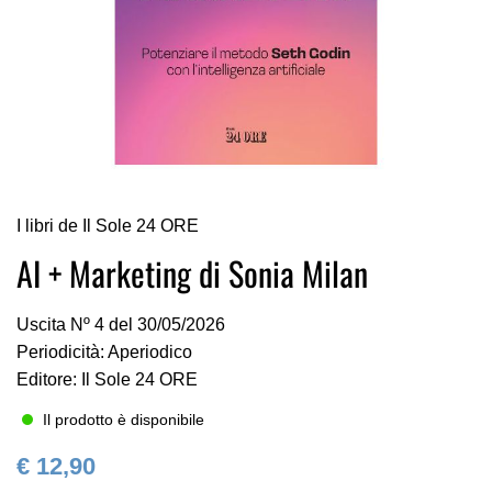
Vai
I libri de Il Sole 24 ORE
all'inizio
della
AI + Marketing di Sonia Milan
galleria
di
Uscita Nº 4 del 30/05/2026
immagini
Periodicità: Aperiodico
Editore: Il Sole 24 ORE
Il prodotto è disponibile
€ 12,90