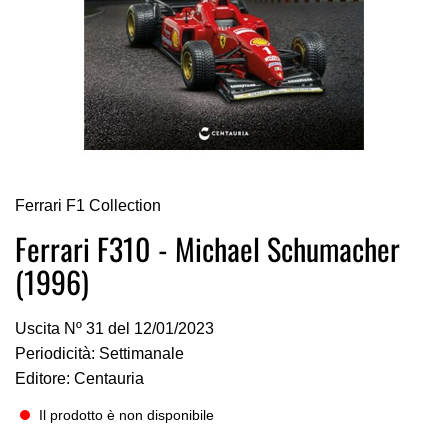
Vai
Ferrari F1 Collection
all'inizio
della
Ferrari F310 - Michael Schumacher
galleria
(1996)
di
immagini
Uscita Nº 31 del 12/01/2023
Periodicità: Settimanale
Editore: Centauria
Il prodotto è non disponibile