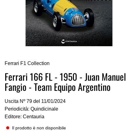
Vai
Ferrari F1 Collection
all'inizio
della
Ferrari 166 FL - 1950 - Juan Manuel
galleria
Fangio - Team Equipo Argentino
di
immagini
Uscita Nº 79 del 11/01/2024
Periodicità: Quindicinale
Editore: Centauria
Il prodotto è non disponibile