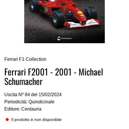
Vai
Ferrari F1 Collection
all'inizio
della
Ferrari F2001 - 2001 - Michael
galleria
Schumacher
di
immagini
Uscita Nº 84 del 15/02/2024
Periodicità: Quindicinale
Editore: Centauria
Il prodotto è non disponibile