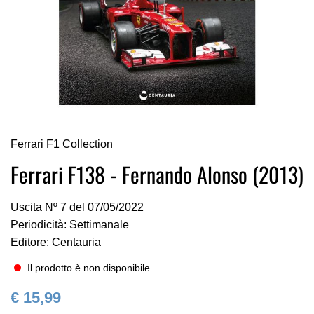
Vai
Ferrari F1 Collection
all'inizio
della
Ferrari F138 - Fernando Alonso (2013)
galleria
di
Uscita Nº 7 del 07/05/2022
immagini
Periodicità: Settimanale
Editore: Centauria
Il prodotto è non disponibile
€ 15,99