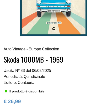
Vai
Auto Vintage - Europe Collection
all'inizio
della
Skoda 1000MB - 1969
galleria
di
Uscita Nº 83 del 06/03/2025
immagini
Periodicità: Quindicinale
Editore: Centauria
Il prodotto è disponibile
€ 26,99