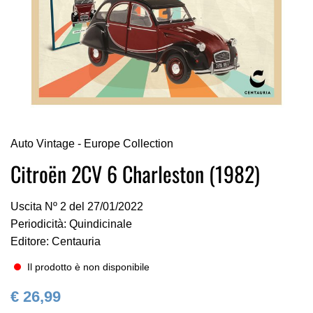
Vai
Auto Vintage - Europe Collection
all'inizio
della
Citroën 2CV 6 Charleston (1982)
galleria
di
Uscita Nº 2 del 27/01/2022
immagini
Periodicità: Quindicinale
Editore: Centauria
Il prodotto è non disponibile
€ 26,99