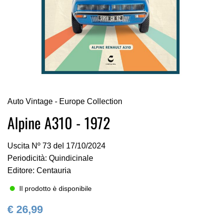
Vai
Auto Vintage - Europe Collection
all'inizio
della
Alpine A310 - 1972
galleria
di
Uscita Nº 73 del 17/10/2024
immagini
Periodicità: Quindicinale
Editore: Centauria
Il prodotto è disponibile
€ 26,99