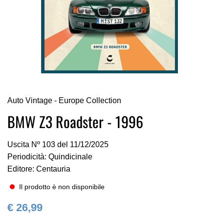
Vai
Auto Vintage - Europe Collection
all'inizio
della
BMW Z3 Roadster - 1996
galleria
di
Uscita Nº 103 del 11/12/2025
immagini
Periodicità: Quindicinale
Editore: Centauria
Il prodotto è non disponibile
€ 26,99