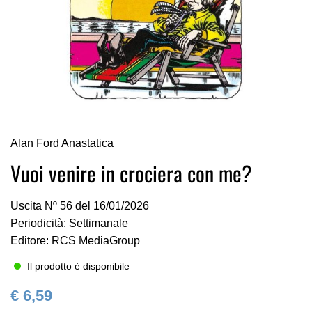
Vai
Alan Ford Anastatica
all'inizio
della
Vuoi venire in crociera con me?
galleria
di
Uscita Nº 56 del 16/01/2026
immagini
Periodicità: Settimanale
Editore: RCS MediaGroup
Il prodotto è disponibile
€ 6,59