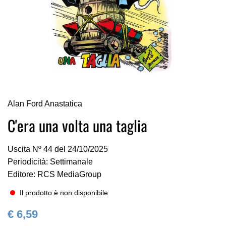
Vai
Alan Ford Anastatica
all'inizio
della
C'era una volta una taglia
galleria
di
Uscita Nº 44 del 24/10/2025
immagini
Periodicità: Settimanale
Editore: RCS MediaGroup
Il prodotto è non disponibile
€ 6,59