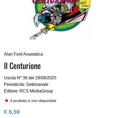
Vai
Alan Ford Anastatica
all'inizio
della
Il Centurione
galleria
di
Uscita Nº 36 del 29/08/2025
immagini
Periodicità: Settimanale
Editore: RCS MediaGroup
Il prodotto è non disponibile
€ 6,59