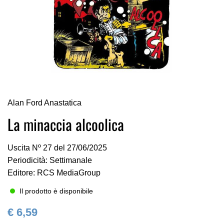
Vai
Alan Ford Anastatica
all'inizio
della
La minaccia alcoolica
galleria
di
Uscita Nº 27 del 27/06/2025
immagini
Periodicità: Settimanale
Editore: RCS MediaGroup
Il prodotto è disponibile
€ 6,59