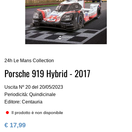
Vai
24h Le Mans Collection
all'inizio
della
Porsche 919 Hybrid - 2017
galleria
di
Uscita Nº 20 del 20/05/2023
immagini
Periodicità: Quindicinale
Editore: Centauria
Il prodotto è non disponibile
€ 17,99